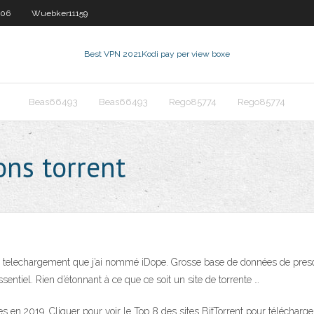
806
Wuebker11159
Best VPN 2021
Kodi pay per view boxe
Beas66493
Beas66493
Rego85774
Rego85774
ons torrent
 de telechargement que j’ai nommé iDope. Grosse base de données de presque
’essentiel. Rien d’étonnant à ce que ce soit un site de torrente …
ables en 2019. Cliquer pour voir le Top 8 des sites BitTorrent pour télécha