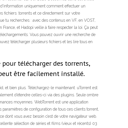
tre d'information uniquement comment effectuer un
fichiers .torrents et ce directement sur votre
e que tu recherches : avec des contenus en VF, en VOST,
France, et Hadopi veille à faire respecter la loi. Ça peut
e téléchargements. Vous pouvez ouvrir une recherche de
vez télécharger plusieurs fichiers et les lire tous en
 pour télécharger des torrents,
peut être facilement installé.
id, et bien plus. Téléchargez-le maintenant. uTorrent est
galement d’étendre celles-ci via des plugins. Seule ombre
formances moyennes. WebTorrent est une application
s paramètres de configuration de tous ces clients torrent,
ce dont vous avez besoin c’est de votre navigateur web.
llente sélection de séries et films (vieux et récents) 03