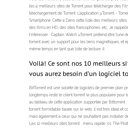
les 4 meilleurs sites de Torrent pour télécharger des Fi
téléchargement de Torrent. L’application µTorrent - Torr
Smartphone. Cette a Dans cette liste des meilleurs sites
des films en HD, des sites francophones, etc. Je rappelle 
t’intéresser : Captain Watch uTorrent prétend être l’un
torrent avec un support pour les liens magnétiques, et é
même temps en tant que liste de lecture. Il
Voilà! Ce sont nos 10 meilleurs si
vous aurez besoin d’un logiciel to
BitTorrent est une société de logiciels de premier plan p
longtemps resté le client torrent le plus populaire pour 
au tableau de cette application supportée par Bittorren
torrent formidable basée sur le web, il est très idéal et
mais également à ceux qui ne souhaitent pas installer d
Les 12 meilleurs sites torrent : menu rapide. 01 The Pira