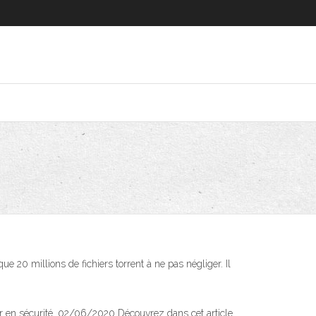
 20 millions de fichiers torrent à ne pas négliger. Il
rger en sécurité. 02/06/2020 Découvrez dans cet article