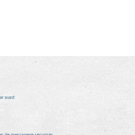
r avast
ces de messagerie sécurisés