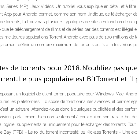
lms, Séries, MP3, Jeux Vidéos. Un tutoriel vous explique en détail et à ti
ent App pour Android permet, comme son nom l’indique, de télécharger des 
 de torrents, tu trouveras plusieurs typologies de sites, en fonction de c
que le téléchargement de films et de séries par des torrents est illégal en 
e des meilleures applications Torrent Android avec plus de 100 millions d
galement définir un nombre maximum de torrents actifs à la fois. Vous pou
tes de torrents pour 2018. N’oubliez pas que
rrent. Le plus populaire est BitTorrent et il 
roposant un logiciel de client torrent populaire pour Windows, Mac, Andro
toutes les plateformes. Il dispose de fonctionnalités avancés, et permet é
t : c’est un adware. Attendez-vous donc à quelques publicités et des per
 convient parfaitement bien non seulement à ceux qui en sont ras-le-bol de
e logiciel supplémentaire uniquement pour télécharger des torrents. Tout 
te Bay (TPB) – Le roi du torrent incontesté; 02 Kickass Torrents – Une exce