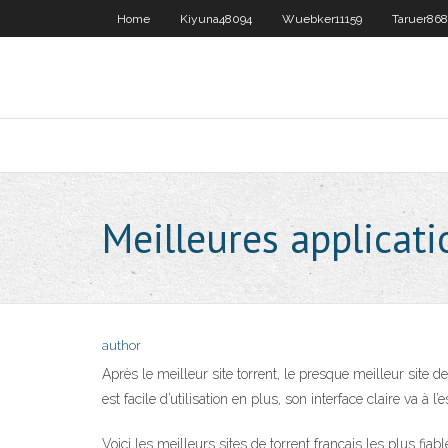
Home
Kiyuna48094
Wuebker11159
Taruer86
Meilleures applicati
author
Après le meilleur site torrent, le presque meilleur site
est facile d’utilisation en plus, son interface claire va à l
Voici les meilleurs sites de torrent français les plus fi