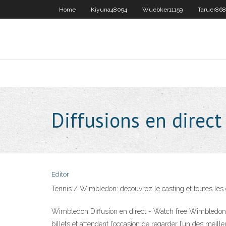
Home
Kiyuna48094
Wuebker11159
Taruer86
Diffusions en direc
Editor
Tennis / Wimbledon: découvrez le casting et toutes les 
Wimbledon Diffusion en direct - Watch free Wimbledon s
billets et attendent l’occasion de regarder l’un des mei