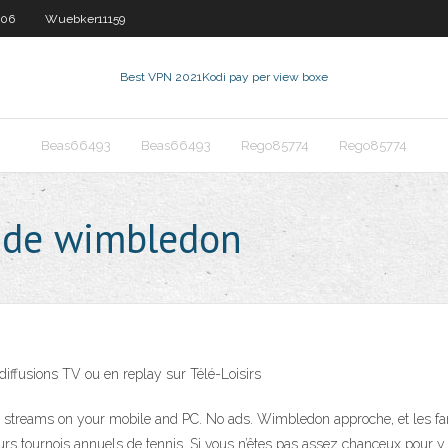
806
Wuebker11159
Best VPN 2021
Kodi pay per view boxe
Beas66493
Beas66493
Rego85774
Rego85774
t de wimbledon
diffusions TV ou en replay sur Télé-Loisirs
treams on your mobile and PC. No ads. Wimbledon approche, et les fans p
lleurs tournois annuels de tennis. Si vous n’êtes pas assez chanceux pour 