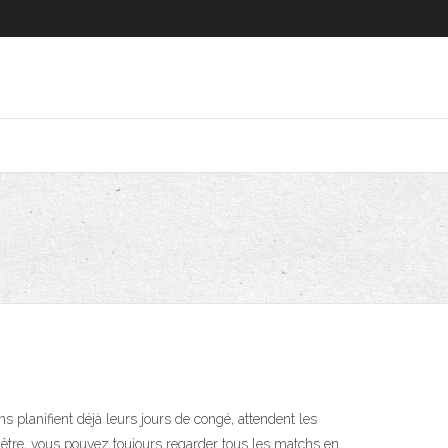
lanifient déjà leurs jours de congé, attendent les
y être, vous pouvez toujours regarder tous les matchs en